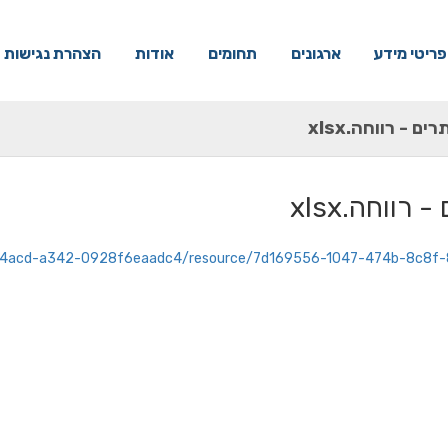
פריטי מידע
ארגונים
תחומים
אודות
הצהרת נגישות
ים - רווחה.xlsx
 רווחה.xlsx
e3e2-1d3a-4acd-a342-0928f6eaadc4/resource/7d169556-1047-474b-8c8