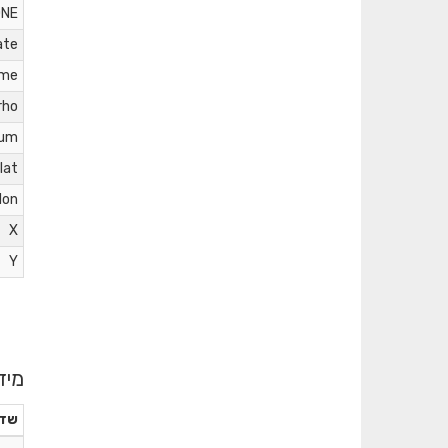
ONE
ate
ame
rho
rum
lat
lon
X
Y
מיד
שד