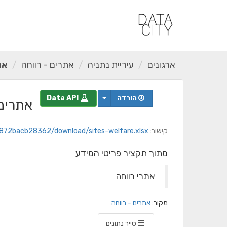
ילוג
תוכן
ארגונים
עיריית נתניה
אתרים - רווחה
אתר
הורדה
Data API
אתרים -
קישור:
f-872bacb28362/download/sites-welfare.xlsx
מתוך תקציר פריטי המידע
אתרי רווחה
מקור:
אתרים - רווחה
סייר נתונים