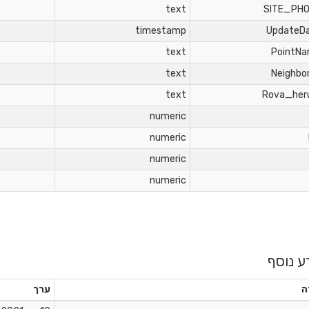
text
SITE_PH
timestamp
UpdateD
text
PointN
text
Neighbo
text
Rova_he
numeric
numeric
numeric
numeric
ע נוסף
ה
ערך