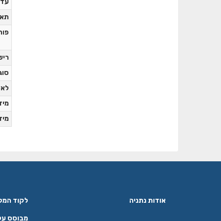
עדכ
תאר
פור
ריש
סוג
לאי
מידע
מידע
אודות נתניה
לקוד המקור ב
מבוסס על