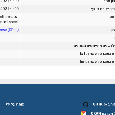
ון אחרון
10 יוני, 2021
יך יצירת קובץ
10 יוני, 2021
מט
xmlformats-
eetml.sheet
יון
nse (ODbL)
לו שנים מתייחסים הנתונים
 גאוגרפי: עמודת lat
 גאוגרפי: עמודת lon
פותח על ידי
-GitHub
 מערכת
CKAN