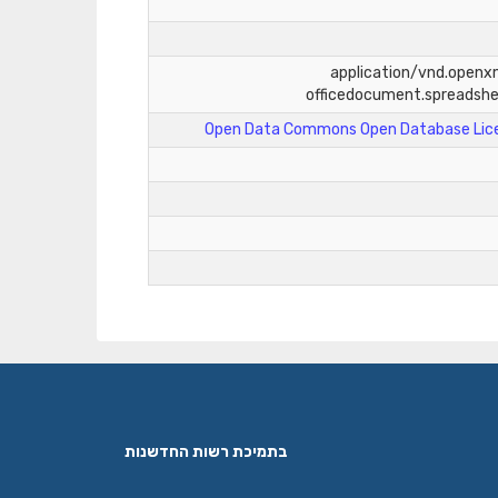
application/vnd.open
officedocument.spreadsh
Open Data Commons Open Database Lice
בתמיכת רשות החדשנות