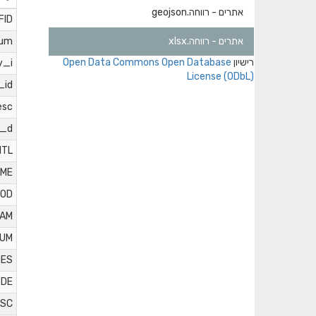
אתרים - רווחה.geojson
FID
אתרים - רווחה.xlsx
um
רישיון
Open Data Commons Open Database
y_i
License (ODbL)
_id
esc
y_d
ITL
AME
OD
AM
UM
ES
DE
ESC