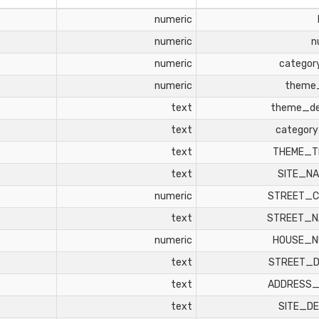
numeric
numeric
n
numeric
categor
numeric
theme
text
theme_d
text
categor
text
THEME_T
text
SITE_N
numeric
STREET_C
text
STREET_N
numeric
HOUSE_N
text
STREET_D
text
ADDRESS_
text
SITE_D