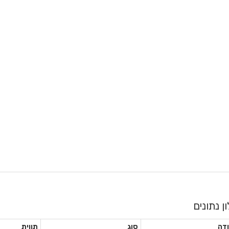
ון נתונים
דה
סוג
תווית