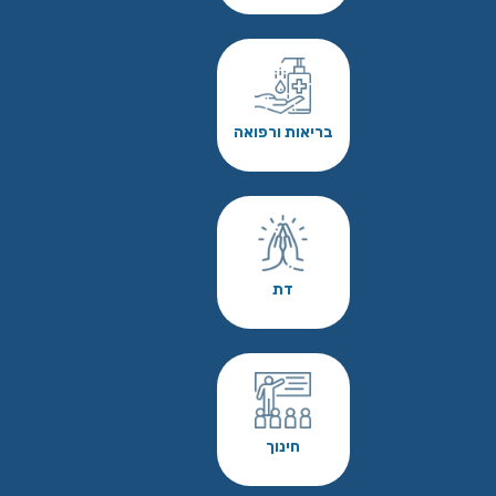
בריאות ורפואה
דת
חינוך