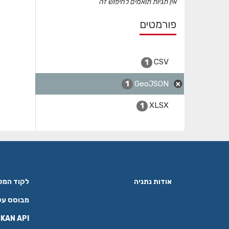
אין תגיות תואמים לחיפוש זה
פורמטים
CSV
1
GeoJSON
1
XLSX
1
אודות נתניה
לקוד המקור ב
מבוסס על
KAN API