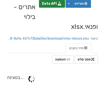
הורדה
Data API
אתרים -
בילוי
ופנאי.xlsx
קישור:
https://netanya.datacity.org.il/dataset/767d1078-32d5-440e-ba0b-cf726e6cff43/resource/4239d7d7-4152-41b8-8a1a-657c13bda06e/download/sites-leisure.xlsx
סייר נתונים
מסך מלא
הטמעה