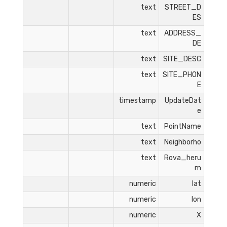
text
STREET_D
ES
text
ADDRESS_
DE
text
SITE_DESC
text
SITE_PHON
E
timestamp
UpdateDat
e
text
PointName
text
Neighborho
text
Rova_heru
m
numeric
lat
numeric
lon
numeric
X