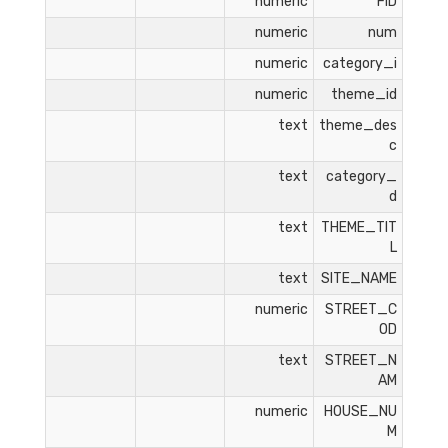
numeric
FID
numeric
num
numeric
category_i
numeric
theme_id
text
theme_des
c
text
category_
d
text
THEME_TIT
L
text
SITE_NAME
numeric
STREET_C
OD
text
STREET_N
AM
numeric
HOUSE_NU
M