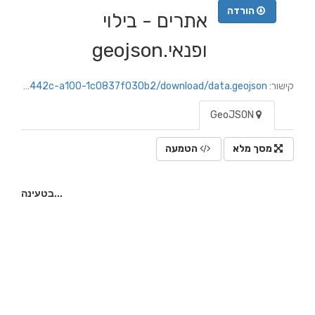
הורדה
אתרים - בילוי
ופנאי.geojson
קישור:
https://netanya.datacity.org.il/dataset/767d1078-32d5-440e-ba0b-cf726e6cff43/resource/970f9d80-2e20-442c-a100-1c0837f030b2/download/data.geojson
GeoJSON
מסך מלא
הטמעה