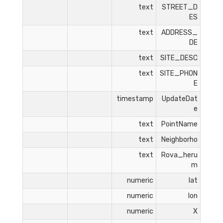
text
STREET_D
ES
text
ADDRESS_
DE
text
SITE_DESC
text
SITE_PHON
E
timestamp
UpdateDat
e
text
PointName
text
Neighborho
text
Rova_heru
m
numeric
lat
numeric
lon
numeric
X