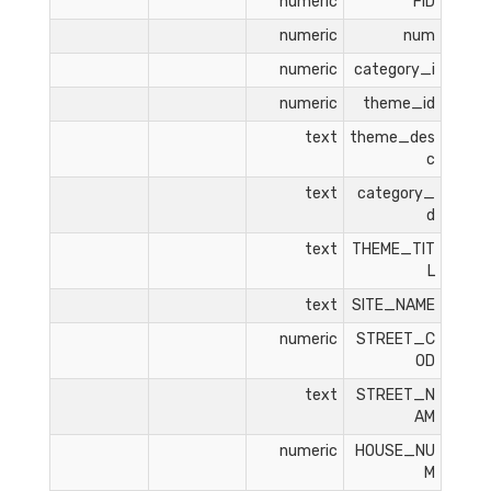
numeric
FID
numeric
num
numeric
category_i
numeric
theme_id
text
theme_des
c
text
category_
d
text
THEME_TIT
L
text
SITE_NAME
numeric
STREET_C
OD
text
STREET_N
AM
numeric
HOUSE_NU
M