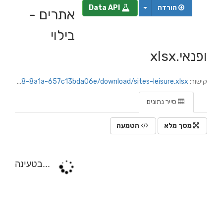
הורדה
Data API
אתרים -
בילוי
ופנאי.xlsx
קישור:
https://netanya.datacity.org.il/dataset/767d1078-32d5-440e-ba0b-cf726e6cff43/resource/4239d7d7-4152-41b8-8a1a-657c13bda06e/download/sites-leisure.xlsx
סייר נתונים
מסך מלא
הטמעה