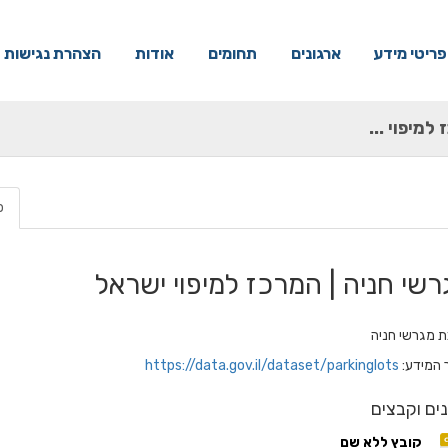
פריטי מידע
ארגונים
תחומים
אודות
הצהרת נגישות
למיפוי ...
פ
רשי חניה | המרכז למיפוי ישראל
 מגרשי חניה
 המידע:
https://data.gov.il/dataset/parkinglots
ים וקבצים
קובץ ללא שם