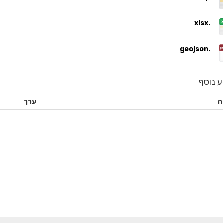
.xlsx
.geojson
ע נוסף
ה
ערך