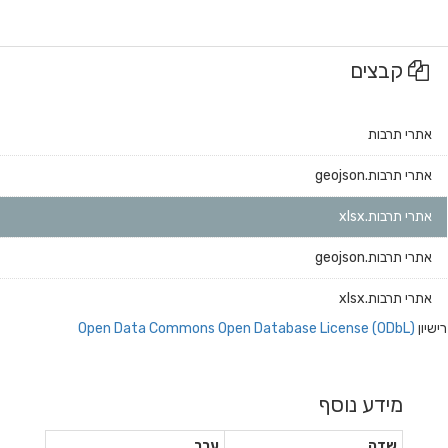
קבצים
אתרי תרבות
אתרי תרבות.geojson
אתרי תרבות.xlsx
אתרי תרבות.geojson
אתרי תרבות.xlsx
רישיון
Open Data Commons Open Database License (ODbL)
מידע נוסף
שדה
ערך