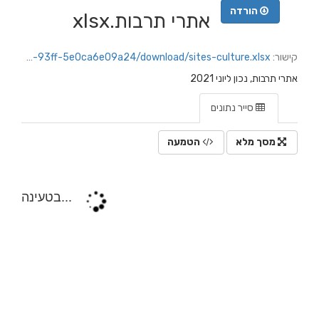
הורדה
אתרי תרבות.xlsx
קישור:
https://netanya.datacity.org.il/dataset/03c15bd4-ce23-418e-8be5-9f027fd66036/resource/06ea2857-c472-48bb-93ff-5e0ca6e09a24/download/sites-culture.xlsx
אתרי תרבות, נכון ליוני 2021
סייר נתונים
מסך מלא
הטמעה