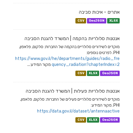
אתרים - איכות סביבה
CSV
GeoJSON
XLSX
אנטנות סלולריות בהקמה | המשרד להגנת הסביבה
מוקדים לשידורים סלולריים בהקמה של החברות: סלקום, פלאפון,
PHI. לפרטים נוספים:
https://www.gov.il/he/departments/guides/radio_fre
quency_radiation?chapterIndex=2
מקור המידע:...
CSV
XLSX
GeoJSON
אנטנות סלולריות פעילות | המשרד להגנת הסביבה
מוקדים לשידורים סלולריים פעילים של החברות: סלקום, פלאפון,
PHI. מקור המידע:
https://data.gov.il/dataset/antennaactive
CSV
XLSX
GeoJSON