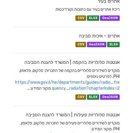
אתרים בעיר
ריכוז אתרים בעיר עם כתובות וקורדינטות
CSV
XLSX
GeoJSON
אתרים - איכות סביבה
CSV
GeoJSON
XLSX
אנטנות סלולריות בהקמה | המשרד להגנת הסביבה
מוקדים לשידורים סלולריים בהקמה של החברות: סלקום, פלאפון,
PHI. לפרטים נוספים:
https://www.gov.il/he/departments/guides/radio_fre
quency_radiation?chapterIndex=2
מקור המידע:...
CSV
XLSX
GeoJSON
אנטנות סלולריות פעילות | המשרד להגנת הסביבה
מוקדים לשידורים סלולריים פעילים של החברות: סלקום, פלאפון,
PHI. מקור המידע: