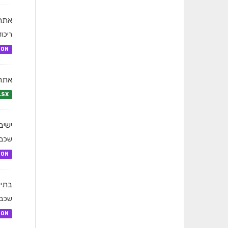
אתרי
ריכוז
SON
אתרי
LSX
ישיב
שכבת
SON
בתי 
שכבת
SON