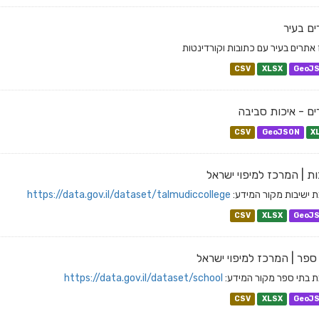
ם בעיר
 אתרים בעיר עם כתובות וקורדינטות
CSV
XLSX
GeoJ
ם - איכות סביבה
CSV
GeoJSON
X
ות | המרכז למיפוי ישראל
 ישיבות מקור המידע:
https://data.gov.il/dataset/talmudiccollege
CSV
XLSX
GeoJ
ספר | המרכז למיפוי ישראל
 בתי ספר מקור המידע:
https://data.gov.il/dataset/school
CSV
XLSX
GeoJ