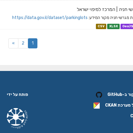
י חניה | המרכז למיפוי ישראל
 מגרשי חניה מקור המידע:
https://data.gov.il/dataset/parkinglots
CSV
XLSX
GeoJ
»
2
1
פותח על ידי
-GitHub
 מערכת
CKAN
C