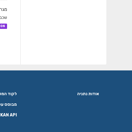
מגרש
שכבת
SON
אודות נתניה
לקוד המקור ב
מבוסס על
KAN API