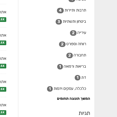
תרבות ותיירות
4
אתרי
LSX
ביטחון ותשתיות
3
עירייה
2
אתרי
LSX
רווחה וספורט
2
תחבורה
2
אתרי
בריאות ורפואה
1
LSX
דת
1
אתרי
כלכלה, עסקים ויזמות
1
LSX
המשך תצוגה תחומים
אתרי
תגיות
LSX