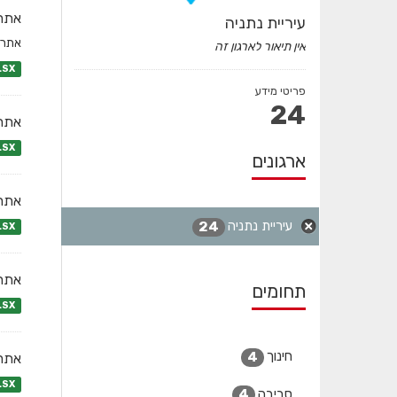
אתרי
עיריית נתניה
אתרי
אין תיאור לארגון זה
LSX
פריטי מידע
24
אתרי
LSX
ארגונים
אתרי
עיריית נתניה
24
LSX
אתר
תחומים
LSX
חינוך
4
אתרי
LSX
סביבה
4