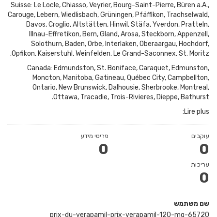
Suisse: Le Locle, Chiasso, Veyrier, Bourg-Saint-Pierre, Büren a.A.,
Carouge, Lebern, Wiedlisbach, Grüningen, Pfäffikon, Trachselwald,
Davos, Croglio, Altstätten, Hinwil, Stäfa, Yverdon, Pratteln,
Illnau-Effretikon, Bern, Gland, Arosa, Steckborn, Appenzell,
Solothurn, Baden, Orbe, Interlaken, Oberaargau, Hochdorf,
Opfikon, Kaiserstuhl, Weinfelden, Le Grand-Saconnex, St. Moritz.
Canada: Edmundston, St. Boniface, Caraquet, Edmunston,
Moncton, Manitoba, Gatineau, Québec City, Campbellton,
Ontario, New Brunswick, Dalhousie, Sherbrooke, Montreal,
Ottawa, Tracadie, Trois-Rivieres, Dieppe, Bathurst.
Lire plus:
עוקבים
פריטי מידע
0
0
עריכות
0
שם משתמש
prix-du-verapamil-prix-verapamil-120-mg-65720