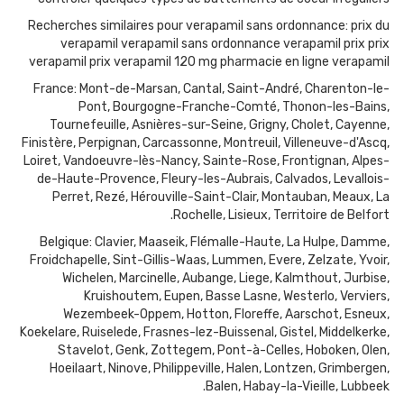
Recherches similaires pour verapamil sans ordonnance: prix du
verapamil verapamil sans ordonnance verapamil prix prix
verapamil prix verapamil 120 mg pharmacie en ligne verapamil
France: Mont-de-Marsan, Cantal, Saint-André, Charenton-le-
Pont, Bourgogne-Franche-Comté, Thonon-les-Bains,
Tournefeuille, Asnières-sur-Seine, Grigny, Cholet, Cayenne,
Finistère, Perpignan, Carcassonne, Montreuil, Villeneuve-d'Ascq,
Loiret, Vandoeuvre-lès-Nancy, Sainte-Rose, Frontignan, Alpes-
de-Haute-Provence, Fleury-les-Aubrais, Calvados, Levallois-
Perret, Rezé, Hérouville-Saint-Clair, Montauban, Meaux, La
Rochelle, Lisieux, Territoire de Belfort.
Belgique: Clavier, Maaseik, Flémalle-Haute, La Hulpe, Damme,
Froidchapelle, Sint-Gillis-Waas, Lummen, Evere, Zelzate, Yvoir,
Wichelen, Marcinelle, Aubange, Liege, Kalmthout, Jurbise,
Kruishoutem, Eupen, Basse Lasne, Westerlo, Verviers,
Wezembeek-Oppem, Hotton, Floreffe, Aarschot, Esneux,
Koekelare, Ruiselede, Frasnes-lez-Buissenal, Gistel, Middelkerke,
Stavelot, Genk, Zottegem, Pont-à-Celles, Hoboken, Olen,
Hoeilaart, Ninove, Philippeville, Halen, Lontzen, Grimbergen,
Balen, Habay-la-Vieille, Lubbeek.