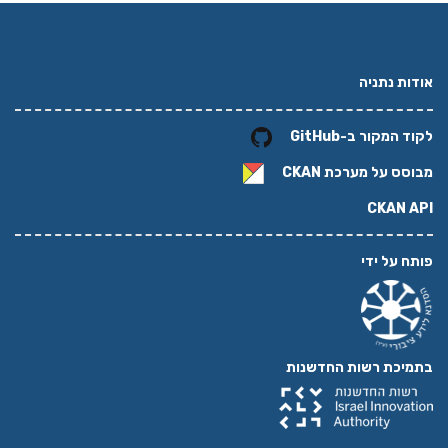
אודות נתניה
לקוד המקור ב-GitHub
מבוסס על מערכת
CKAN
CKAN API
פותח על ידי
בתמיכת רשות החדשנות