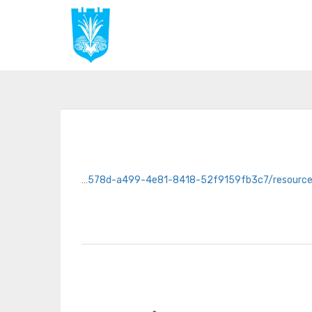
https://netanya.datacity.org.il/dataset/f831578d-a499-4