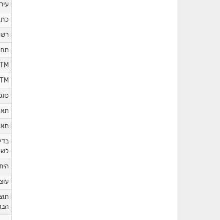
עיר
כתו
רשו
תחו
ITM
ITM
סוג
תאר
תאר
בדי
לשנ
הית
עוצ
תוצ
הבר