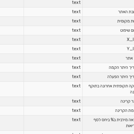
text
בת האתר
text
ת מקומית
text
ם שיפוט
text
text
X_
text
Y_
 אתר
text
יך היתר הקמה
text
יך היתר הפעלה
text
קה תקופתית אחרונה בתוקף
text
ה
ר קרינה
text
מת הקרינה
text
אה מירבית ב% ביחס לסף
text
יאות