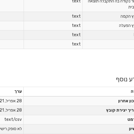
ר נקודה בה התקבלה תוצאה
text
בית
ץ הקמה
text
ץ הפעלה
text
text
text
ע נוסף
ה
ערך
ון אחרון
28 אפריל, 2021
יך יצירת קובץ
28 אפריל, 2021
מט
text/csv
יון
לא סופק רישיו