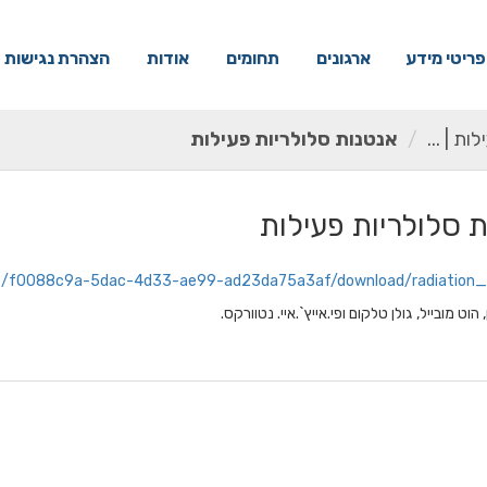
פריטי מידע
ארגונים
תחומים
אודות
הצהרת נגישות
ת | ...
אנטנות סלולריות פעילות
 סלולריות פעילות
e81-8418-52f9159fb3c7/resource/f0088c9a-5dac-4d33-ae99-ad23da75a3af/download/
ט מובייל, גולן טלקום ופי.אייץ`.איי. נטוורקס.