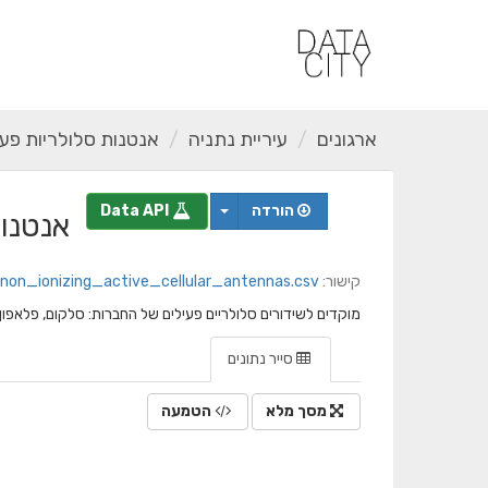
ילוג
תוכן
ארגונים
עיריית נתניה
אנטנות סלולריות פעילו
הורדה
Data API
אנטנות
קישור:
radiation_non_ionizing_active_cellular_antennas.csv
מוקדים לשידורים סלולריים פעילים של החברות: סלקום, פלאפון, הו
סייר נתונים
מסך מלא
הטמעה