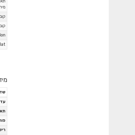
תאו
מיר
קוב
קוב
lon
lat
מיד
שד
עדכ
תאר
פור
ריש